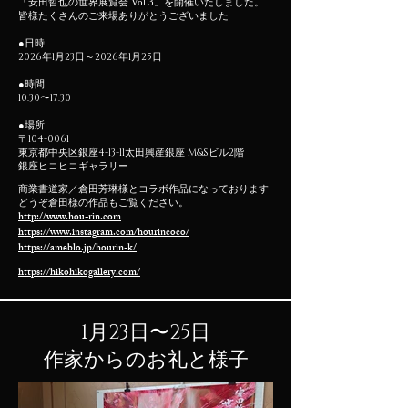
「安田哲也の世界展覧会 Vol.3」を
開催いたしました。
​皆様たくさんのご来場ありがとうございました
●
日時
2026年1月23日～2026年1月25日
●時間
10:30〜17:30
●場所
〒104-0061
東京都中央区銀座4-13-11太田興産銀座 M&Sビル2階
銀座ヒコヒコギャラリー
商業書道家／倉田芳琳様とコラボ作品になっております
どうぞ倉田様の作品もご覧ください。
http://www.hou-rin.com
https://www.instagram.com/hourincoco/
https://ameblo.jp/hourin-k/
https://hikohikogallery.com/
1月23日〜25日
​作家からのお礼と様子