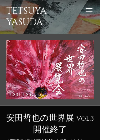
TETSUYA
YASUDA
​安田哲也の世界展
Vol.3
開催終了