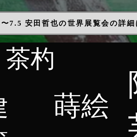
.7.4〜7.5 安田哲也の世界展覧会の詳
​茶杓
​蒔絵
建