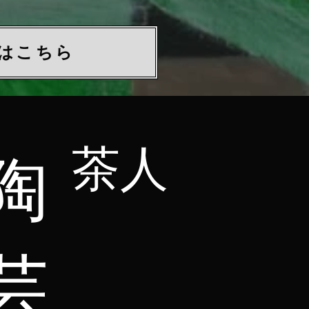
細はこちら
​茶人
​陶
芸