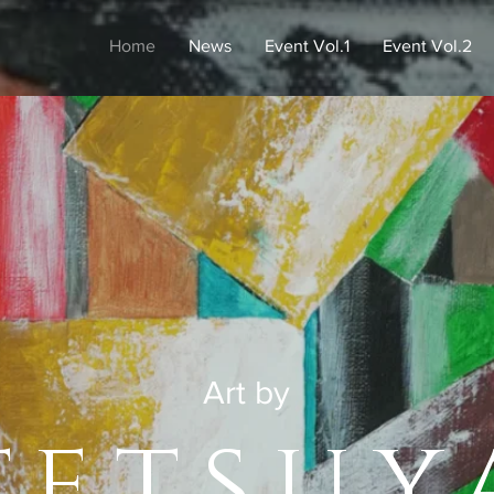
Home
News
Event Vol.1
Event Vol.2
Art by
tetsuy