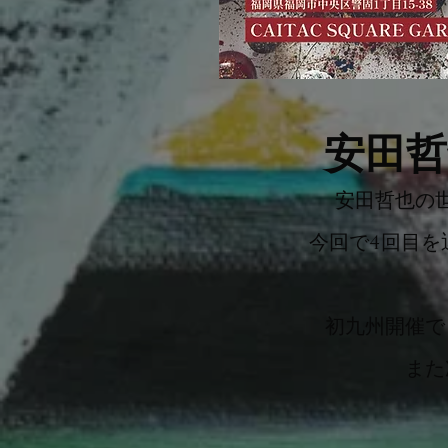
安田哲
安田哲也の
今回で4回目を
初九州開催で
また