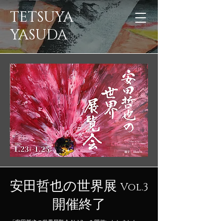
TETSUYA
YASUDA
​安田哲也の世界展
Vol.3
開催終了