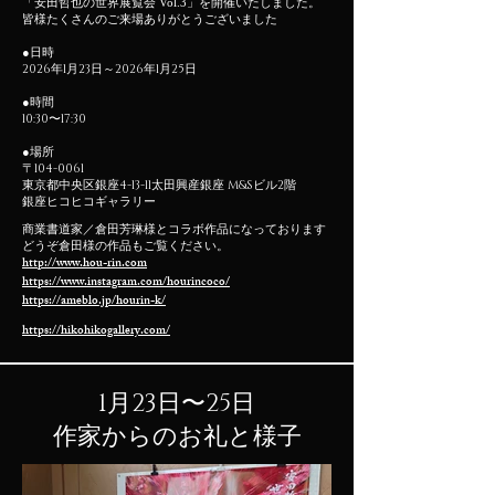
「安田哲也の世界展覧会 Vol.3」を
開催いたしました。
​皆様たくさんのご来場ありがとうございました
●
日時
2026年1月23日～2026年1月25日
●時間
10:30〜17:30
●場所
〒104-0061
東京都中央区銀座4-13-11太田興産銀座 M&Sビル2階
銀座ヒコヒコギャラリー
商業書道家／倉田芳琳様とコラボ作品になっております
どうぞ倉田様の作品もご覧ください。
http://www.hou-rin.com
https://www.instagram.com/hourincoco/
https://ameblo.jp/hourin-k/
https://hikohikogallery.com/
1月23日〜25日
​作家からのお礼と様子